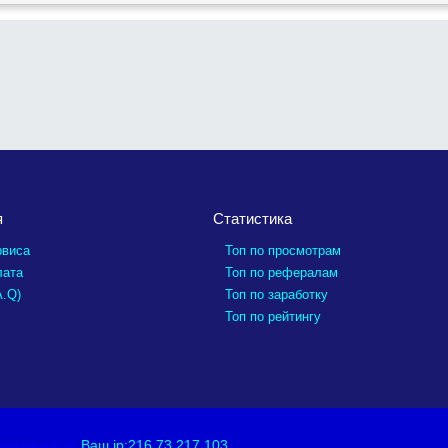
я
Статистика
рвиса
Топ по просмотрам
лата
Топ по рефералам
A.Q)
Топ по заработку
Топ по рейтингу
циальность
Ваш ip:216.73.217.103