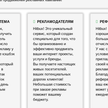
ТЕМА
РЕКЛАМОДАТЕЛЯМ
РЕФ
к,
Hitbux! Это уникальный
Hitbux!
олучить
сервис, который создан
хороши
ель
специально для того, что
больши
исло
бы организованно и
отчисл
екламу у
эффективно продвигать
У нас 
е кэшбэк
ваши интернет проекты,
условия
услуги и бренды.
пригла
 который
Вы получаете настоящих
своей 
 в
живых посетителей.
реклам
так
ваших потенциальных
Благод
бэк
дорогих клиентов!
рефера
 день
Небольшая стоимость
ваш еж
ным
при заказе рекламы
может 
поможет вашему
ежедне
бюджету.