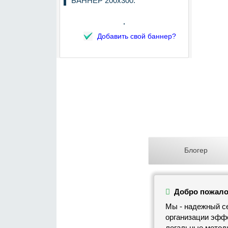
БАННЕР 200х300:
Добавить свой баннер?
Блогер
Добро пожало
Мы - надежный се
организации эффе
легальные метод