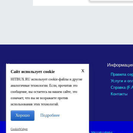
Новые пользователи
Информаци
x
Сайт использует cookie
Правила се
HITBUX.RU использует cookie-файлы и другие
Услуги и оп
аналогичные технологии. Если, прочитав это
Справка (F.
сообщение, вы остаетесь на нашем сайте, это
Контакты
означает, что вы не возражаете против
использования этих технологий.
Хорошо
Подробнее
CookieWidget
HITBUX.RU
© 2012 - 2026 Все права защищены
Конфиден