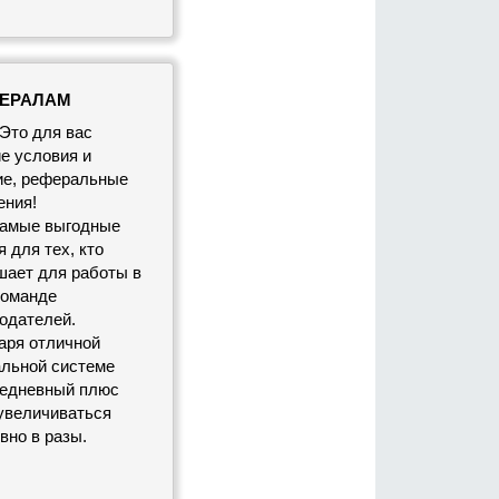
ЕРАЛАМ
 Это для вас
е условия и
е, реферальные
ения!
самые выгодные
 для тех, кто
шает для работы в
команде
одателей.
аря отличной
льной системе
едневный плюс
увеличиваться
вно в разы.