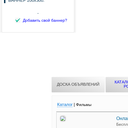
БАННЕР 200х300:
Добавить свой баннер?
КАТАЛ
ДОСКА ОБЪЯВЛЕНИЙ
Р
Каталог
|
Фильмы
Онлай
Беспл