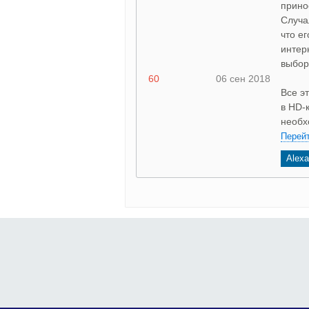
прино
Случа
что е
интер
выбор
60
06 сен 2018
Все э
в HD-
необх
Перейт
Alexa