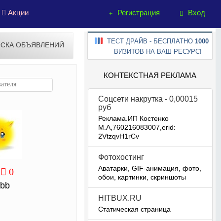
Акции
Регистрация
Вход
ТЕСТ ДРАЙВ - БЕСПЛАТНО
1000
СКА ОБЪЯВЛЕНИЙ
ВИЗИТОВ НА ВАШ РЕСУРС!
КОНТЕКСТНАЯ РЕКЛАМА
Соцсети накрутка - 0,00015
руб
Реклама.ИП Костенко
М.А,760216083007,erid:
2VtzqvH1rCv
Фотохостинг
Аватарки, GIF-анимация, фото,
0
обои, картинки, скриншоты
bb
HITBUX.RU
Статическая страница