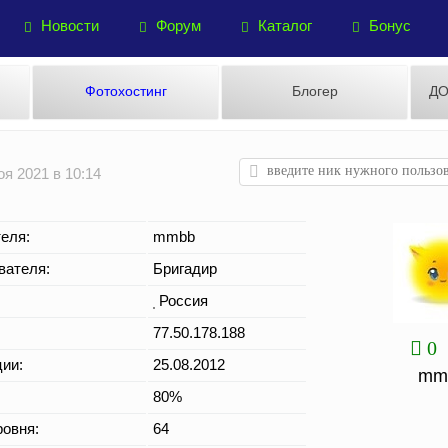
Новости
Форум
Каталог
Бонус
Фотохостинг
Блогер
ДО
я 2021 в 10:14
еля:
mmbb
вателя:
Бригадир
Россия
77.50.178.188
0
ции:
25.08.2012
mm
80%
овня:
64