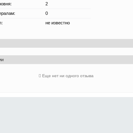
овня:
2
ералам:
0
л:
не известно
ии
Еще нет ни одного отзыва