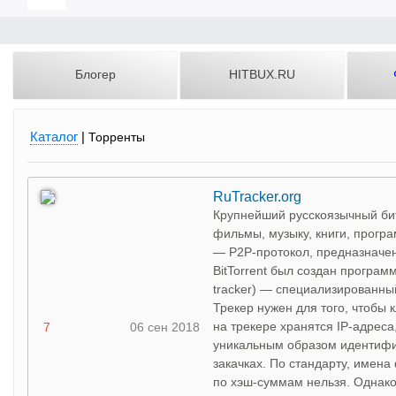
Блогер
HITBUX.RU
Каталог
|
Торренты
RuTracker.org
Крупнейший русскоязычный бит
фильмы, музыку, книги, програм
— P2P-протокол, предназначе
BitTorrent был создан програм
tracker) — специализированны
Трекер нужен для того, чтобы 
на трекере хранятся IP-адрес
7
06 сен 2018
уникальным образом идентиф
закачках. По стандарту, имена
по хэш-суммам нельзя. Однако