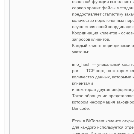
основной функции выполняет 
сервер хранит файлы метадан
предоставляет статистику зак
количество подключенных пиров
осуществляющий координацию B
Координация клиентов - основн
запросов клиентов.
Каждый клиент периодически о
указаны:
info_hash — уникальный хеш 
port — TCP порт, на котором к
количество данных, которыми 
клиентами
и некоторая другая информац
Такое обращение представляе
котором информация закодиро
Bencode.
Если в BitTorrent клиенте откр
для каждого используется отде
другими. Интервалы между зап