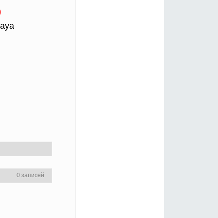
0
aya
0 записей