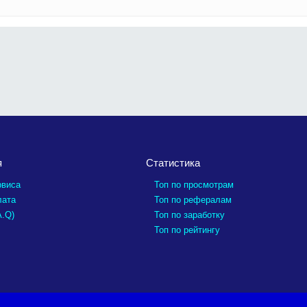
я
Статистика
рвиса
Топ по просмотрам
лата
Топ по рефералам
A.Q)
Топ по заработку
Топ по рейтингу