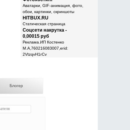
Аватарки, GIF-анимация, фото,
обои, картинки, скриншоты
HITBUX.RU
Статическая страница
Соцсети накрутка -
0,00015 руб
Реклама.ИП Костенко
М.А,760216083007,erid:
2VtzqvH1rCv
Блогер