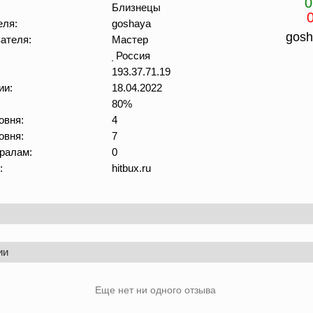
0
Близнецы
еля:
goshaya
gosh
ателя:
Мастер
Россия
193.37.71.19
ии:
18.04.2022
80%
овня:
4
овня:
7
ралам:
0
:
hitbux.ru
ии
Еще нет ни одного отзыва