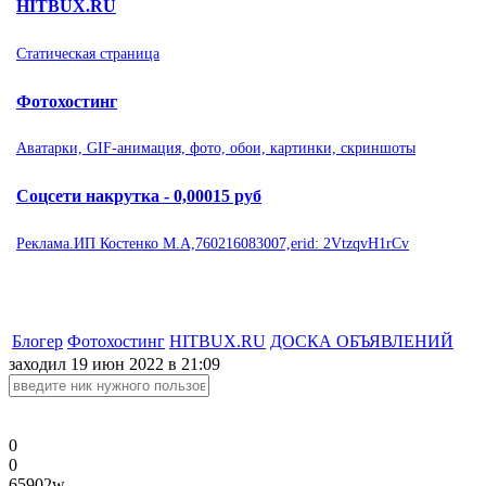
HITBUX.RU
Статическая страница
Фотохостинг
Аватарки, GIF-анимация, фото, обои, картинки, скриншоты
Соцсети накрутка - 0,00015 руб
Реклама.ИП Костенко М.А,760216083007,erid: 2VtzqvH1rCv
Блогер
Фотохостинг
HITBUX.RU
ДОСКА ОБЪЯВЛЕНИЙ
заходил 19 июн 2022 в 21:09
0
0
65902w