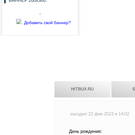
БАННЕР 200х300:
Добавить свой баннер?
HITBUX.RU
Б
заходил 22 фев 2023 в 14:02
День рождения: