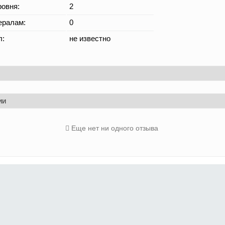
овня:
2
ералам:
0
л:
не известно
ии
Еще нет ни одного отзыва