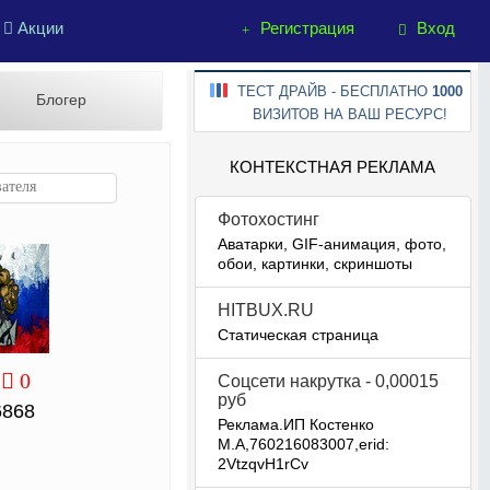
Акции
Регистрация
Вход
ТЕСТ ДРАЙВ - БЕСПЛАТНО
1000
Блогер
ВИЗИТОВ НА ВАШ РЕСУРС!
КОНТЕКСТНАЯ РЕКЛАМА
Фотохостинг
Аватарки, GIF-анимация, фото,
обои, картинки, скриншоты
HITBUX.RU
Статическая страница
0
Соцсети накрутка - 0,00015
руб
6868
Реклама.ИП Костенко
М.А,760216083007,erid:
2VtzqvH1rCv