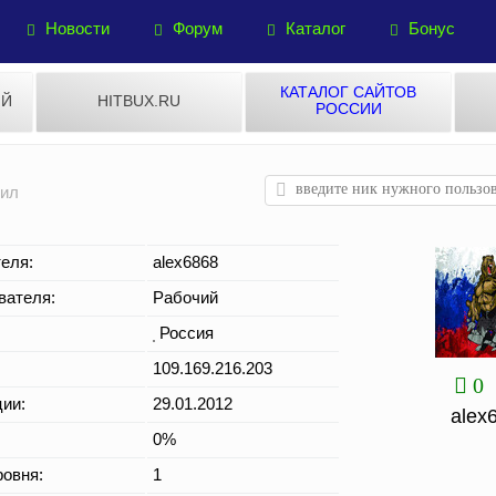
Новости
Форум
Каталог
Бонус
КАТАЛОГ САЙТОВ
ИЙ
HITBUX.RU
РОССИИ
дил
еля:
alex6868
вателя:
Рабочий
Россия
109.169.216.203
0
ции:
29.01.2012
alex
0%
овня:
1