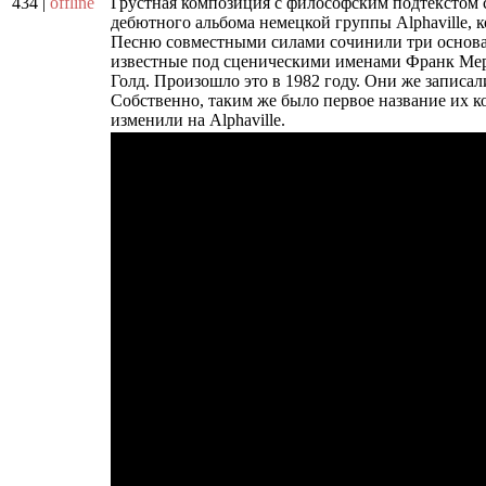
434 |
offline
Грустная композиция с философским подтекстом 
дебютного альбома немецкой группы Alphaville, 
Песню совместными силами сочинили три основат
известные под сценическими именами Франк Мер
Голд. Произошло это в 1982 году. Они же записал
Собственно, таким же было первое название их к
изменили на Alphaville.
phpBB