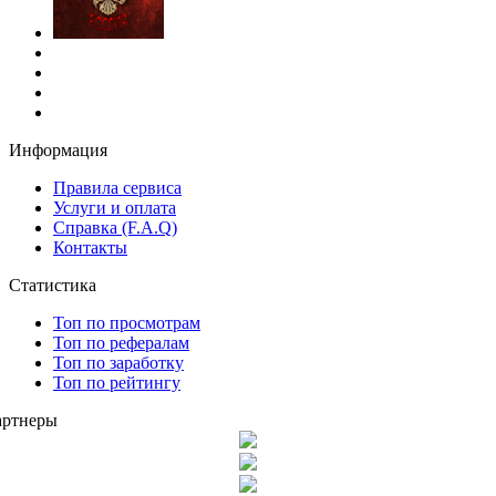
Информация
Правила сервиса
Услуги и оплата
Справка (F.A.Q)
Контакты
Статистика
Топ по просмотрам
Топ по рефералам
Топ по заработку
Топ по рейтингу
артнеры