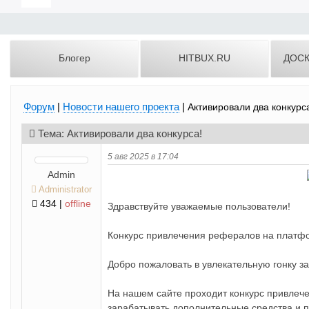
Блогер
HITBUX.RU
ДОС
Форум
|
Новости нашего проекта
|
Активировали два конкурс
Тема: Активировали два конкурса!
5 авг 2025 в 17:04
Admin
Administrator
434 |
offline
Здравствуйте уважаемые пользователи!
Конкурс привлечения рефералов на платф
Добро пожаловать в увлекательную гонку з
На нашем сайте проходит конкурс привлеч
зарабатывать дополнительные средства и 