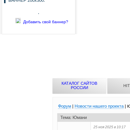
БАННЕР 200х300:
Добавить свой баннер?
КАТАЛОГ САЙТОВ
HI
РОССИИ
Форум
|
Новости нашего проекта
|
Ю
Тема: Юмани
25 ноя 2025 в 10:17