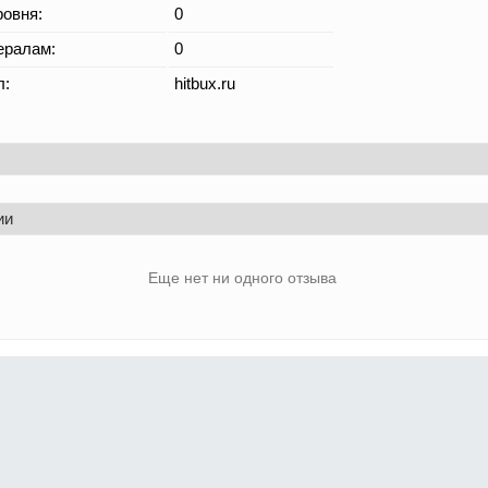
овня:
0
ералам:
0
л:
hitbux.ru
ии
Еще нет ни одного отзыва