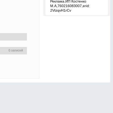
Реклама.ИП Костенко
М.А,760216083007,erid:
2VtzqvH1rCv
0 записей