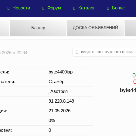
Новости
Форум
Каталог
Бонус
Блогер
ДОСКА ОБЪЯВЛЕНИЙ
 2026 в 20:04
еля:
byte4400isp
0
вателя:
Стажёр
byte44
Австрия
91.220.8.149
ции:
21.05.2026
0%
овня:
0