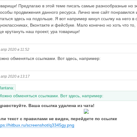
варищи! Предлагаю в этой теме писать самые разнообразные но
особы продвижения данного ресурса. Лично мне сайт понравился 
таться здесь на подольше. Я вот например кинул ссылку на него в с
ноклассниках, Вконтакте и фейсбуке. Мало конечно но хоть что то
е крутануть наш проект, ура товарищи!
 апр 2020 в 11:52
жно обменяться ссылками. Вот здесь, например:
 апр 2020 в 13:17
fantana:
Можно обменяться ссылками. Вот здесь, например:
дравствуйте. Ваша ссылка удалена из чата!
сли текст с правилами не виден, перейдите по ссылке
tps://hitbux.ru/screenshot/q3345gy.png