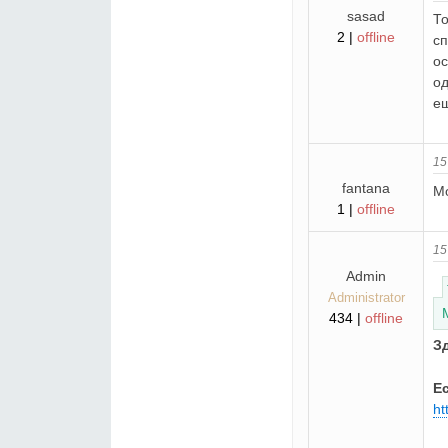
sasad
То
2 |
offline
сп
ос
од
ещ
15
fantana
Мо
1 |
offline
15
Admin
Administrator
434 |
offline
З
Е
ht