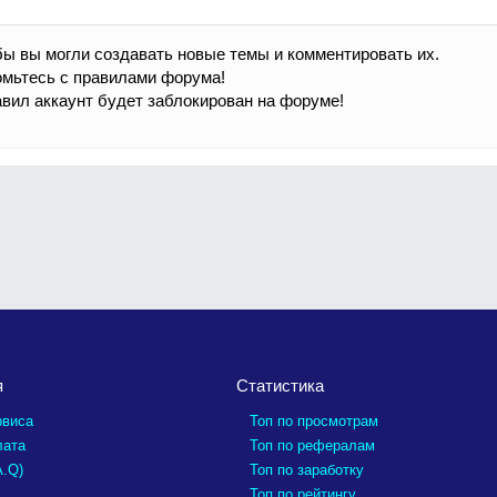
бы вы могли создавать новые темы и комментировать их.
омьтесь с правилами форума!
вил аккаунт будет заблокирован на форуме!
я
Статистика
рвиса
Топ по просмотрам
лата
Топ по рефералам
A.Q)
Топ по заработку
Топ по рейтингу