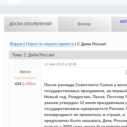
КА
ДОСКА ОБЪЯВЛЕНИЙ
Блогер
Форум
|
Новости нашего проекта
|
С Днём России!
Тема: С Днём России!
12 июн 2023 в 08:46
Admin
Administrator
434 |
offline
После распада Советского Союза у мол
государственных праздников, на первы
Новый год, Рождество, Пасха. Поэтому 
указом утвердил 12 июня праздничным д
государственном суверенитете России. 
всенародного не прижилась в стране, и
предложено было называть День России
только с 2002 года, когда был принят н