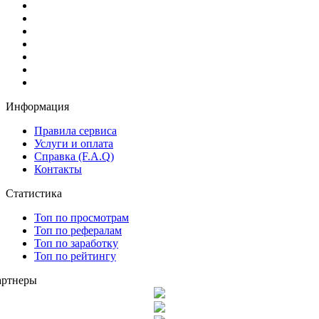
Информация
Правила сервиса
Услуги и оплата
Справка (F.A.Q)
Контакты
Статистика
Топ по просмотрам
Топ по рефералам
Топ по заработку
Топ по рейтингу
артнеры